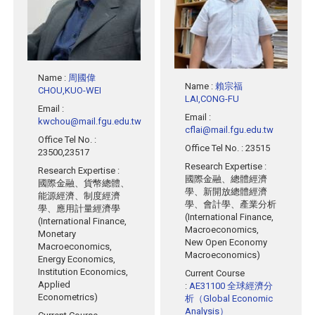
Name
:
周國偉
Name
:
賴宗福
CHOU,KUO-WEI
LAI,CONG-FU
Email
:
Email
:
kwchou@mail.fgu.edu.tw
cflai@mail.fgu.edu.tw
Office Tel No.
:
Office Tel No.
: 23515
23500,23517
Research Expertise
:
Research Expertise
:
國際金融、總體經濟
國際金融、貨幣總體、
學、新開放總體經濟
能源經濟、制度經濟
學、會計學、產業分析
學、應用計量經濟學
(International Finance,
(International Finance,
Macroeconomics,
Monetary
New Open Economy
Macroeconomics,
Macroeconomics)
Energy Economics,
Institution Economics,
Current Course
Applied
:
AE31100 全球經濟分
Econometrics)
析（Global Economic
Analysis）