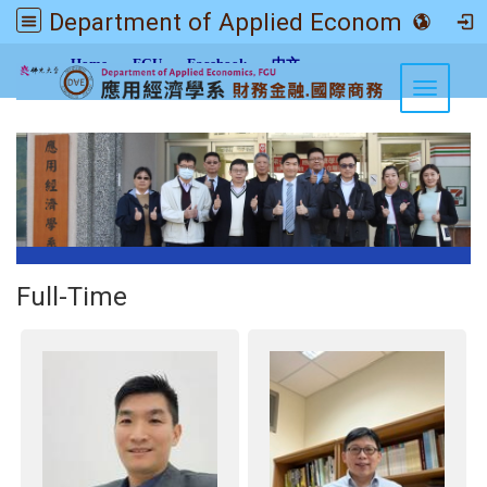
Department of Applied Economics FGU
:::
Home
FGU
Facebook
中文
Toggle n
Full-Time