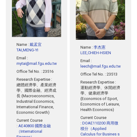
Name
:
戴孟宜
Name
:
李杰憲
TAI,MENG-YI
LEE,CHIEH-HSIEN
Email
:
Email
:
mytai@mail.fgu.edu.tw
leech@mail.fgu.edu.tw
Office Tel No.
: 23516
Office Tel No.
: 23513
Research Expertise
:
Research Expertise
:
總體經濟學、產業經濟
運動經濟學、休閒經濟
學、國際金融、經濟成
學、健康經濟學
長 (Macroeconomics,
(Economics of Sport,
Industrial Economics,
Economics of Leisure,
International Finance,
Health Economics)
Economic Growth)
Current Course
Current Course
:
DOAE110200 商用微
:
AE40800 國際金融
積分（Applied
（International
Calculus for Busines s
Finance）