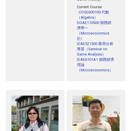
Current Course
:
COGE600100 代數
（Algebra）
DOAE110500 個體經
濟學一
（Microeconomics
(I)）
IOAE521500 賽局分析
專題（Seminar on
Game Analysis）
IOAE6101A1 個體經濟
理論
（Microeconomics）