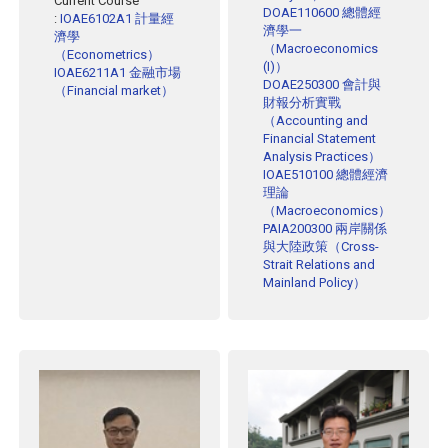
Current Course
DOAE110600 總體經
:
IOAE6102A1 計量經
濟學一
濟學
（Macroeconomics
（Econometrics）
(I)）
IOAE6211A1 金融市場
DOAE250300 會計與
（Financial market）
財報分析實戰
（Accounting and
Financial Statement
Analysis Practices）
IOAE510100 總體經濟
理論
（Macroeconomics）
PAIA200300 兩岸關係
與大陸政策（Cross-
Strait Relations and
Mainland Policy）