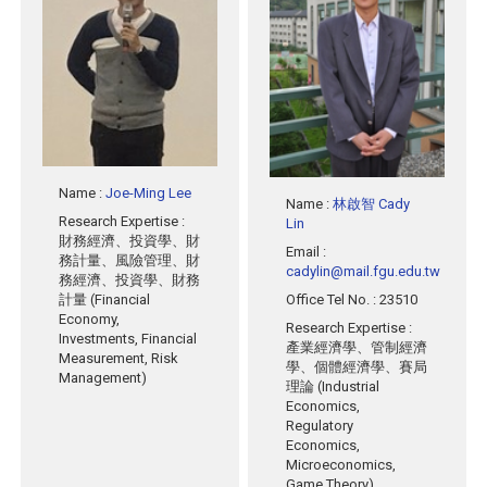
Name
:
Joe-Ming Lee
Name
:
林啟智 Cady
Research Expertise
:
Lin
財務經濟、投資學、財
Email
:
務計量、風險管理、財
cadylin@mail.fgu.edu.tw
務經濟、投資學、財務
計量 (Financial
Office Tel No.
: 23510
Economy,
Research Expertise
:
Investments, Financial
產業經濟學、管制經濟
Measurement, Risk
學、個體經濟學、賽局
Management)
理論 (Industrial
Economics,
Regulatory
Economics,
Microeconomics,
Game Theory)