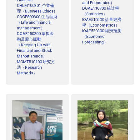
and Economics）
CHLM100301 企業倫
DOAE110700 統計學
理（Business Ethics）
（Statistics）
COGE800300 生活理財
IOAE510200 計量經濟
（Life and financial
學（Econometrics）
management）
IOAE520300 經濟預測
DOAE250200 掌握金
（Economic
融及股市脈動
Forecasting）
（Keeping Up with
Financial and Stock
Market Trends）
MGMT510100 研究方
法（Research
Methods）