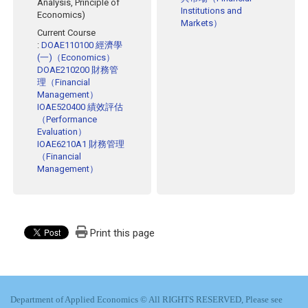
Analysis, Principle of
Institutions and
Economics)
Markets）
Current Course
:
DOAE110100 經濟學
(一)（Economics）
DOAE210200 財務管
理（Financial
Management）
IOAE520400 績效評估
（Performance
Evaluation）
IOAE6210A1 財務管理
（Financial
Management）
Print this page
Department of Applied Economics © All RIGHTS RESERVED, Please see