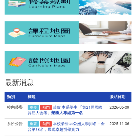
最新消息
類別
標題
張貼日期
校內榮譽
恭賀 本系學生 「第21屆國際
2026-06-09
重要
熱門
貿易大會考」
榮獲大專組第一名
系所公告
本校榮登
亞洲大學排名－全
2025-11-06
重要
熱門
QS
台第
名，展現卓越辦學實力
38