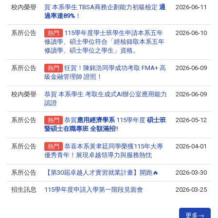
校內榮譽
賀 本系學生 TBSA商務企劃能力初級檢定
通
2026-06-11
過率達89%
！
系所公告
115學年度學士班學生申請本系五年
2026-06-10
熱門
修讀學、碩士學位符合「經核錄取本系五年
修讀學、碩士學位之學生」資格。
系所公告
狂賀！陳銘浩同學成功考取 FMA+ 高
2026-06-09
熱門
級金融管理師 證照！
校內榮譽
恭賀 本系學生 考取生成式AI辦公室應用能力
2026-06-09
認證
系所公告
恭賀
應用經濟學系
115學年度
碩士班
2026-05-12
熱門
暨碩士在職專班 全額滿招
!!
系所公告
恭喜本系黃聿廷同學榮獲115年大專
2026-04-01
熱門
優秀青年！展現卓越領導力與服務熱忱
系所公告
【第30屆卓越人才實習就業計畫】開跑🔥
2026-03-30
招生訊息
115學年度申請入學第一階段見面會
2026-03-25
更多→