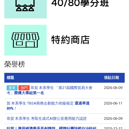
榮譽榜
標題
張貼日期
恭賀 本系學生 「第21屆國際貿易大會
2026-06-09
重要
熱門
考」
榮獲大專組第一名
LINE 諮詢
賀 本系學生 TBSA商務企劃能力初級檢定
通過率達
2026-06-11
點一下就能問我問題
89%
！
恭賀 本系學生 考取生成式AI辦公室應用能力認證
2026-06-09
狂賀！應用經濟學系再創輝煌，蟬聯社團評鑑自治性組
2025-12-12