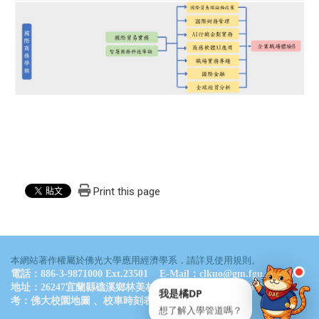
LINE 諮詢
點一下就能問我問題
通常 24 小時內回覆
・
服務時間：09:00–17:00
💬 立即開 LINE
📋 複製 ID
Print this page
LINE ID
@061wkldc
本網站著作權屬於佛光大學應用經濟學系，請詳見使用規則。
電話：886-3-9871000 Ext.23501 E-Mail：clkuo@gm.fgu.edu.tw
地址：26247宜蘭縣礁溪鄉林美村林尾路160號 德香樓B311室 參
我是橘DP
考：
佛大校園地圖
、
校車時刻表
想了解入學管道嗎？