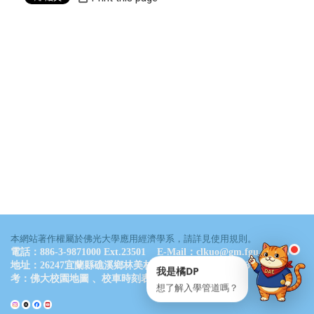
LINE 諮詢
點一下就能問我問題
通常 24 小時內回覆
・
服務時間：09:00–17:00
💬 立即開 LINE
📋 複製 ID
LINE ID
@061wkldc
本網站著作權屬於佛光大學應用經濟學系，請詳見使用規則。
電話：886-3-9871000 Ext.23501 E-Mail：clkuo@gm.fgu.edu.tw
地址：26247宜蘭縣礁溪鄉林美村林尾路160號 德香樓B311室 參
我是橘DP
考：
佛大校園地圖
、
校車時刻表
想了解入學管道嗎？