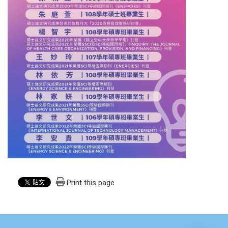
LINE 諮詢
點一下就能問我問題
通常 24 小時內回覆
・
服務時間：09:00–17:00
💬 立即開 LINE
📋 複製 ID
Print this page
LINE ID
@061wkldc