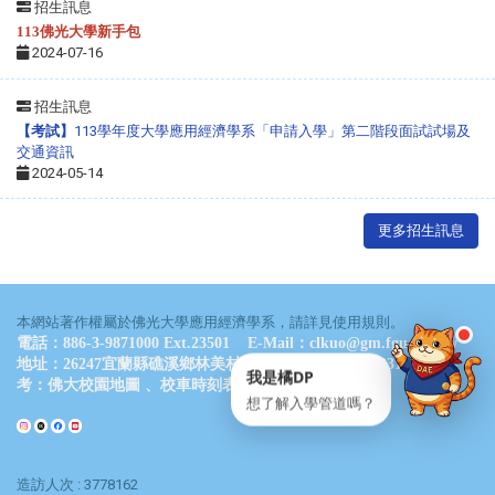
招生訊息
點一下就能問我問題
113佛光大學新手包
2024-07-16
招生訊息
【考試】
113學年度大學應用經濟學系「申請入學」第二階段面試試場及
通常 24 小時內回覆
・
服務時間：09:00–17:00
交通資訊
2024-05-14
💬 立即開 LINE
📋 複製 ID
更多招生訊息
LINE ID
@061wkldc
本網站著作權屬於佛光大學應用經濟學系，請詳見使用規則。
電話：886-3-9871000 Ext.23501 E-Mail：clkuo@gm.fgu.edu.tw
地址：26247宜蘭縣礁溪鄉林美村林尾路160號 德香樓B311室 參
我是橘DP
考：
佛大校園地圖
、
校車時刻表
想了解入學管道嗎？
造訪人次 : 3778162