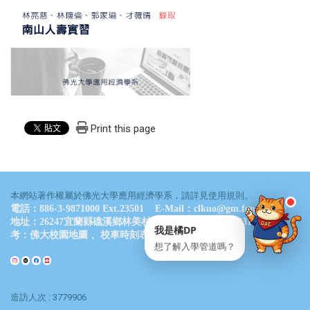
點一下就能問我問題
通常 24 小時內回覆
・
服務時間：09:00–17:00
💬 立即開 LINE
📋 複製 ID
Print this page
LINE ID
@061wkldc
本網站著作權屬於佛光大學應用經濟學系，請詳見使用規則。
電話：886-3-9871000 Ext.23501 E-Mail：clkuo@gm.fgu.edu.tw
地址：26247宜蘭縣礁溪鄉林美村林尾路160號 德香樓B311室 參
我是橘DP
考：
佛大校園地圖
、
校車時刻表
想了解入學管道嗎？
造訪人次 : 3779906