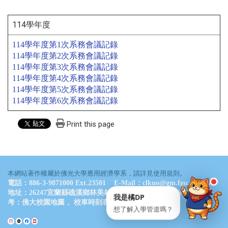
LINE 諮詢
114學年度
點一下就能問我問題
114學年度第1次系務會議記錄
114學年度第2次系務會議記錄
114學年度第3次系務會議記錄
114學年度第4次系務會議記錄
114學年度第5次系務會議記錄
通常 24 小時內回覆
・
服務時間：09:00–17:00
114學年度第6次系務會議記錄
💬 立即開 LINE
📋 複製 ID
Print this page
LINE ID
@061wkldc
本網站著作權屬於佛光大學應用經濟學系，請詳見使用規則。
電話：886-3-9871000 Ext.23501 E-Mail：clkuo@gm.fgu.edu.tw
地址：26247宜蘭縣礁溪鄉林美村林尾路160號 德香樓B311室 參
我是橘DP
考：
佛大校園地圖
、
校車時刻表
想了解入學管道嗎？