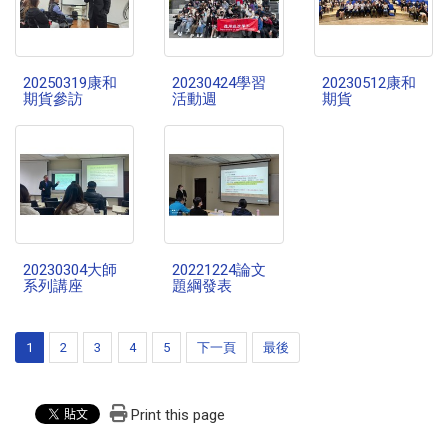
20250319康和
20230424學習
20230512康和
期貨參訪
活動週
期貨
LINE 諮詢
點一下就能問我問題
20230304大師
20221224論文
系列講座
題綱發表
1
2
3
4
5
下一頁
最後
通常 24 小時內回覆
・
服務時間：09:00–17:00
💬 立即開 LINE
📋 複製 ID
Print this page