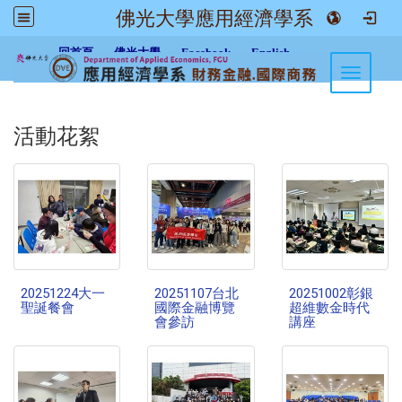
佛光大學應用經濟學系
:::
回首頁
佛光大學
Facebook
English
Toggle n
活動花絮
20251224大一
20251107台北
20251002彰銀
聖誕餐會
國際金融博覽
超維數金時代
會參訪
講座