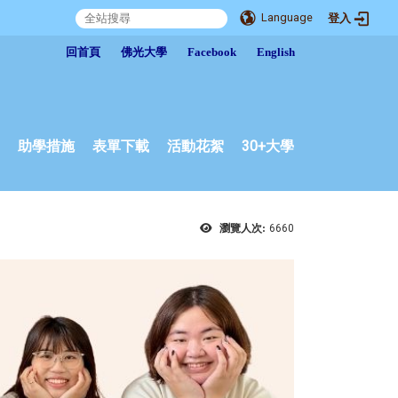
Language
登入
:::
回首頁
佛光大學
Facebook
English
助學措施
表單下載
活動花絮
30+大學
瀏覽人次:
6660