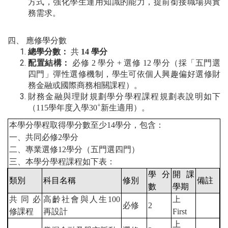
方式，強化學生運用知識的能力，提前銜接職場與實
務需求。
四、 應修學分數
總學分數：
共
14 學分
配置結構：
必修 2 學分 + 選修 12 學分（採「五門選
四門」彈性選修機制，學生可依個人興趣偏好選修財
務金融或國際商務相關課程）。
財務金融與理財規劃學分學程課程規劃表說明如下
+
（115學年度入學30
新生適用）。
本學分學程取得學分數至少
14
學分，包含：
一、共同必修
2
學分
二、專業選修
12
學分（五門選四門）
三、本學分學程課程如下表：
學分
開課
類別
科目名稱
修別
備註
數
學期
共同必
高齡社會與人生
100
上
必修
2
修課程
再設計
First
上