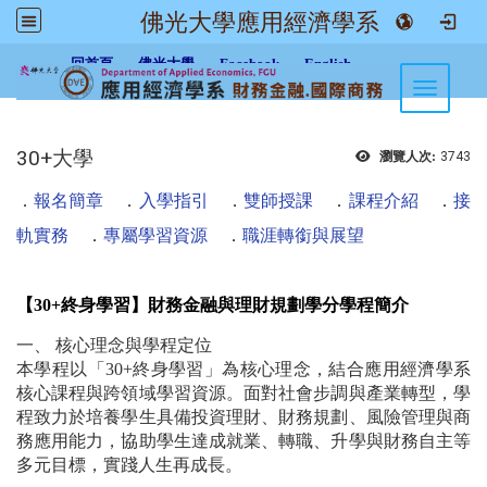
佛光大學應用經濟學系
:::
回首頁
佛光大學
Facebook
English
Toggle n
30+大學
瀏覽人次:
3743
．
報名簡章
．
入學指引
．
雙師授課
．
課程介紹
．
接
軌實務
．
專屬學習資源
．
職涯轉銜與展望
【30+終身學習】財務金融與理財規劃學分學程簡介
一、 核心理念與學程定位
本學程以「30+終身學習」為核心理念，結合應用經濟學系
核心課程與跨領域學習資源。面對社會步調與產業轉型，學
程致力於培養學生具備投資理財、財務規劃、風險管理與商
務應用能力，協助學生達成就業、轉職、升學與財務自主等
多元目標，實踐人生再成長。