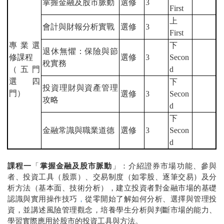
掌握金融及股市脈動
選修
3
First
上
會計與財報分析實戰
選修
3
First
專業選
下
退休無懼：保險與節
修課程
選修
3
Secon
稅實務
（五門
d
選四
下
投資理財與資產管理
門）
選修
3
Secon
攻略
d
下
金融常識與職業道德
選修
3
Secon
d
課程一
「
掌握金融及股市脈動
」：介紹證券市場功能、參與
者、投資工具（股票）、交易制度（如零股、逐筆交易）及分
析方法（基本面、技術分析），建立投資者對金融市場的基礎
認識與實用操作技巧
，
從零開始了解如何分析、選擇與管理投
資，並講述風險管理觀念，培養學生分析與判斷市場的能力、
學習實際應用於股市的投資工具與方法。