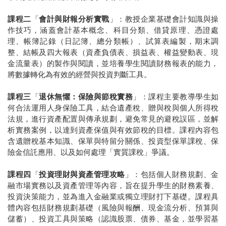
課程二
「
會計與財報分析實戰
」：教授企業基礎會計知識與操
作技巧，涵蓋會計基本概念、科目分類、借貸原理、憑證處
理、帳簿記錄（日記簿、總分類帳）、試算表編製，期末調
整、結帳及四大報表（資產負債表、損益表、權益變動表、現
金流量表）的製作與閱讀，並培養學生閱讀財務報表的能力，
將數據轉化為有效的經營與投資判斷工具。
課程三
「
退休無懼：保險與節稅實務
」：課程主要教導學生如
何合法運用人身保險工具，結合遺產稅、贈與稅與個人所得稅
法規，進行資產配置與傳承規劃，避免常見的避稅誤區，並解
析實務案例，以達到資產保值與有效節稅的目標。課程內容包
含遺贈稅基本知識、保單與特留分關係、投資型保單課稅、保
險金信託應用、以及如何處理「實質課稅」爭議。
課程四
「
投資理財與資產管理攻略
」：包括個人財務規劃、金
融市場實務以及資產管理等內容，旨在提升學生的財務素養、
投資決策能力，並為進入金融業或獨立理財打下基礎。課程具
體內容包括財務規劃基礎（風險與報酬、現金流分析、預算與
儲蓄）、投資工具與策略（認識股票、債券、基金，並學習基