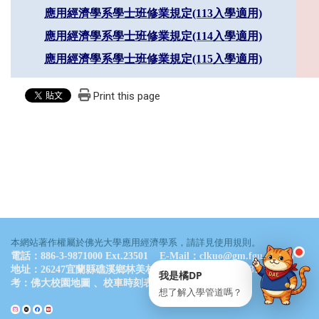
應用經濟學系學士班修業規定(113入學適用)
LINE 諮詢
應用經濟學系學士班修業規定(114入學適用)
點一下就能問我問題
應用經濟學系學士班修業規定(115入學適用)
Print this page
通常 24 小時內回覆
・
服務時間：09:00–17:00
💬 立即開 LINE
📋 複製 ID
LINE ID
@061wkldc
本網站著作權屬於佛光大學應用經濟學系，請詳見使用規則。
電話：886-3-9871000 Ext.23501 E-Mail：clkuo@gm.fgu.edu.tw
地址：26247宜蘭縣礁溪鄉林美村林尾路160號 德香樓B311室 參
我是橘DP
考：
佛大校園地圖
、
校車時刻表
想了解入學管道嗎？