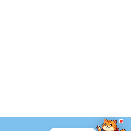
LINE 諮詢
點一下就能問我問題
通常 24 小時內回覆
・
服務時間：09:00–17:00
💬 立即開 LINE
📋 複製 ID
LINE ID
@061wkldc