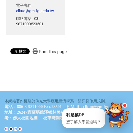
電子郵件
:
clkuo@gm.fgu.edu.tw
LINE 諮詢
點一下就能問我問題
聯絡電話
: 03-
9871000#23501
Print this page
通常 24 小時內回覆
・
服務時間：09:00–17:00
💬 立即開 LINE
📋 複製 ID
LINE ID
@061wkldc
本網站著作權屬於佛光大學應用經濟學系，請詳見使用規則。
電話：886-3-9871000 Ext.23501 E-Mail：clkuo@gm.fgu.edu.tw
地址：26247宜蘭縣礁溪鄉林美村林尾路160號 德香樓B311室 參
我是橘DP
考：
佛大校園地圖
、
校車時刻表
想了解入學管道嗎？