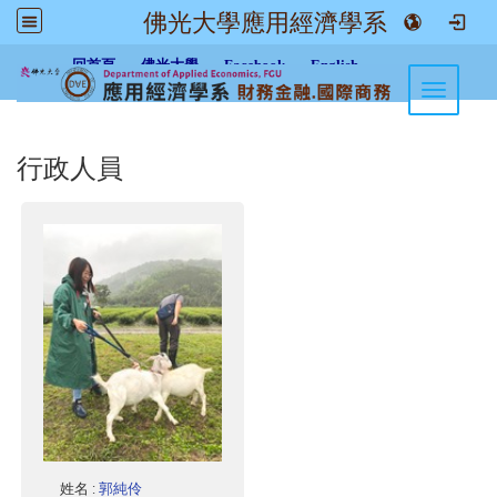
佛光大學應用經濟學系
:::
回首頁
佛光大學
Facebook
English
Toggle n
行政人員
姓名
:
郭純伶