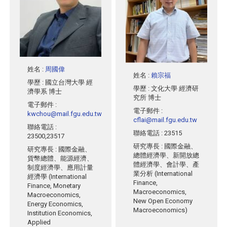
姓名
:
周國偉
姓名
:
賴宗福
學歷
: 國立台灣大學 經
學歷
: 文化大學 經濟研
濟學系 博士
究所 博士
電子郵件
:
電子郵件
:
kwchou@mail.fgu.edu.tw
cflai@mail.fgu.edu.tw
聯絡電話
:
聯絡電話
: 23515
23500,23517
研究專長
: 國際金融、
研究專長
: 國際金融、
總體經濟學、新開放總
貨幣總體、能源經濟、
體經濟學、會計學、產
制度經濟學、應用計量
業分析 (International
經濟學 (International
Finance,
Finance, Monetary
Macroeconomics,
Macroeconomics,
New Open Economy
Energy Economics,
Macroeconomics)
Institution Economics,
Applied