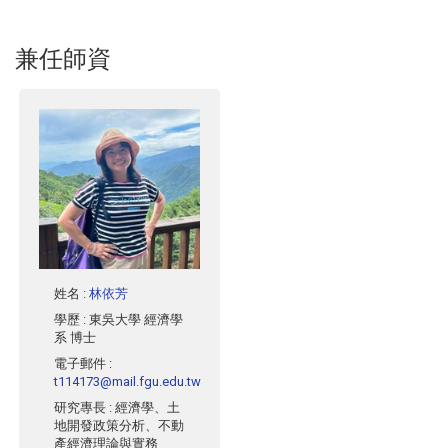
兼任師資
姓名
:
林依芳
學歷
: 東吳大學 經濟學
LINE 諮詢
系 博士
點一下就能問我問題
電子郵件
:
t114173@mail.fgu.edu.tw
研究專長
: 經濟學、土
地開發政策分析、不動
產經濟理論與實務