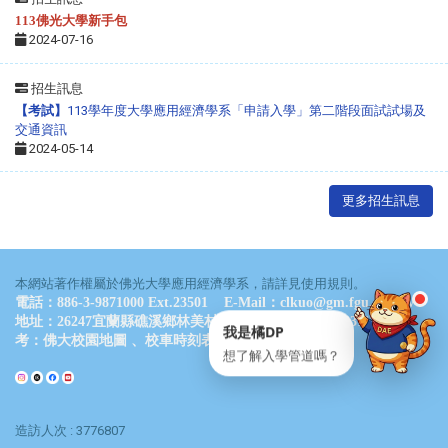
點一下就能問我問題
113佛光大學新手包
2024-07-16
招生訊息
【考試】
113學年度大學應用經濟學系「申請入學」第二階段面試試場及
通常 24 小時內回覆
・
服務時間：09:00–17:00
交通資訊
2024-05-14
💬 立即開 LINE
📋 複製 ID
更多招生訊息
LINE ID
@061wkldc
本網站著作權屬於佛光大學應用經濟學系，請詳見使用規則。
電話：886-3-9871000 Ext.23501 E-Mail：clkuo@gm.fgu.edu.tw
地址：26247宜蘭縣礁溪鄉林美村林尾路160號 德香樓B311室 參
我是橘DP
考：
佛大校園地圖
、
校車時刻表
想了解入學管道嗎？
造訪人次 : 3776807